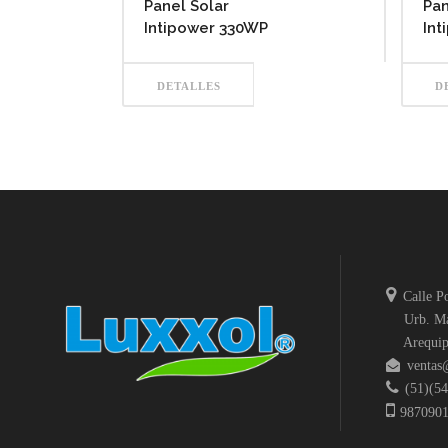
Panel Solar
Pan
Intipower 330WP
Int
DETALLES
D
Calle Po
Urb. Mar
Arequip
ventas@
(51)(54
9870901