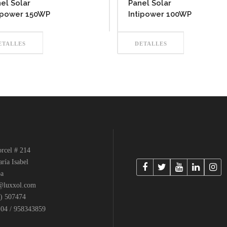
el Solar
Panel Solar
ipower 150WP
Intipower 100WP
ETALLES
DETALLES
rcel # 214
ía Isabel
a
luxxol.com
) 507474
04 / 958343859