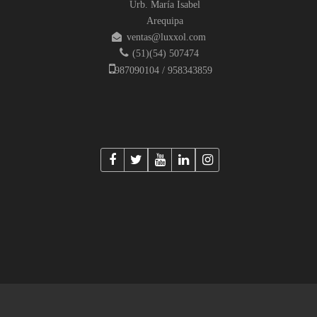
Urb. María Isabel
Arequipa
ventas@luxxol.com
(51)(54) 507474
987090104 / 958343859