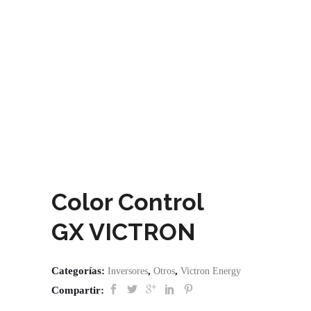
Color Control
GX VICTRON
Categorías:
,
,
Inversores
Otros
Victron Energy
Compartir: